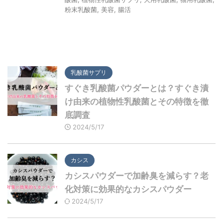
粉末乳酸菌
,
美容
,
腸活
乳酸菌サプリ
すぐき乳酸菌パウダーとは？すぐき漬
け由来の植物性乳酸菌とその特徴を徹
底調査
2024/5/17
カシス
カシスパウダーで加齢臭を減らす？老
化対策に効果的なカシスパウダー
2024/5/17