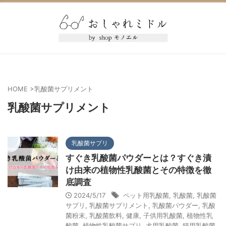
HOME
>
乳酸菌サプリメント
乳酸菌サプリメント
乳酸菌サプリ
すぐき乳酸菌パウダーとは？すぐき漬
け由来の植物性乳酸菌とその特徴を徹
底調査
2024/5/17
ペット用乳酸菌
,
乳酸菌
,
乳酸菌
サプリ
,
乳酸菌サプリメント
,
乳酸菌パウダー
,
乳酸
菌粉末
,
乳酸菌飲料
,
健康
,
子供用乳酸菌
,
植物性乳
酸菌
,
植物性乳酸菌サプリ
,
犬用乳酸菌
,
猫用乳酸菌
,