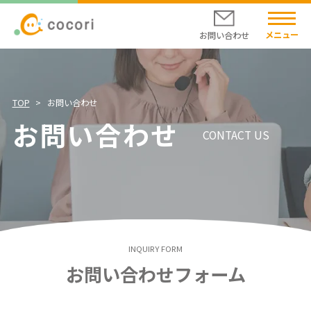
お問い合わせ
ココリについて
代表挨拶
会社概要
TOP
お問い合わせ
企業理念
お問い合わせ
事業内容
CONTACT US
オンラインショップ
自然派食品の店 モノエル-naturi-
ニュースリリース
CSRの取り組み
採用情報
INQUIRY FORM
お問い合わせフォーム
お問い合わせ