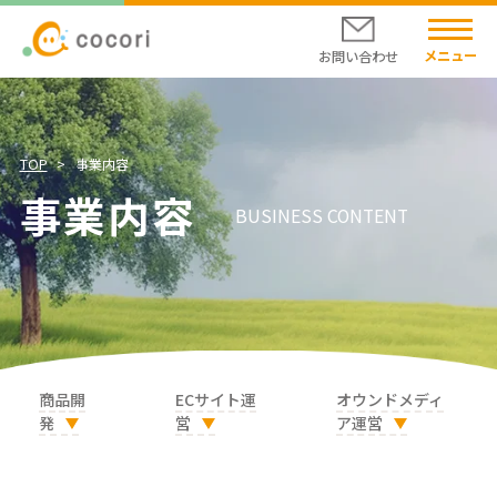
お問い合わせ
ココリについて
代表挨拶
会社概要
TOP
事業内容
企業理念
事業内容
事業内容
BUSINESS CONTENT
オンラインショップ
自然派食品の店 モノエル-naturi-
ニュースリリース
CSRの取り組み
採用情報
商品開
ECサイト運
オウンドメディ
発
営
ア運営
お問い合わせ