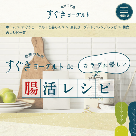
ホーム
すぐきヨーグルトと暮らそう
豆乳ヨーグルトアレンジレシピ
朝食
ホーム
のレシピ一覧
すぐきヨーグルトとは
お知らせ
つくりかた
安心の発酵保証
商品ラインナップ
すぐきヨーグルトと暮らそう
アレンジレシピ
活用ガイド
暮らしのコラム